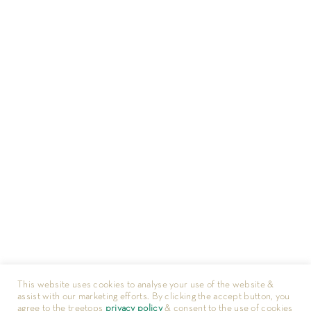
This website uses cookies to analyse your use of the website &
assist with our marketing efforts. By clicking the accept button, you
agree to the treetops
privacy policy
& consent to the use of cookies