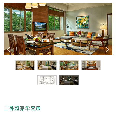
1
2
3
4
5
6
二卧超豪华套房