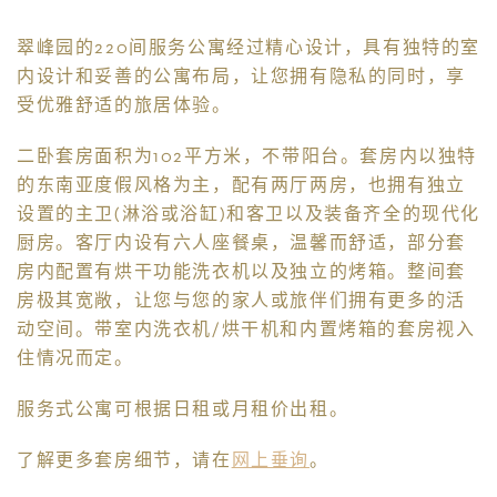
翠峰园的220间服务公寓经过精心设计，具有独特的室
内设计和妥善的公寓布局，让您拥有隐私的同时，享
受优雅舒适的旅居体验。
二卧套房面积为102平方米，不带阳台。套房内以独特
的东南亚度假风格为主，配有两厅两房，也拥有独立
设置的主卫(淋浴或浴缸)和客卫以及装备齐全的现代化
厨房。客厅内设有六人座餐桌，温馨而舒适，部分套
房内配置有烘干功能洗衣机以及独立的烤箱。整间套
房极其宽敞，让您与您的家人或旅伴们拥有更多的活
动空间。带室内洗衣机/烘干机和内置烤箱的套房视入
住情况而定。
服务式公寓可根据日租或月租价出租。
了解更多套房细节，请在
网上垂询
。