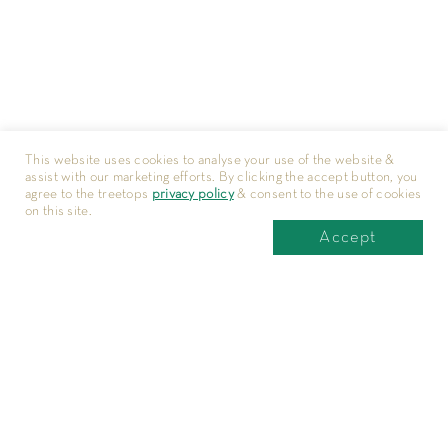
This website uses cookies to analyse your use of the website &
assist with our marketing efforts. By clicking the accept button, you
agree to the treetops
privacy policy
& consent to the use of cookies
on this site.
Accept
地址
新加坡翠峰园服务式公寓
7 Orange Grove Road Singapore 258355
电话号码: +65 6887 0088
电邮: sales@treetops.com.sg