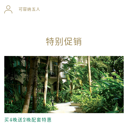
可容纳五人
特别促销
买4晚送2晚配套特惠