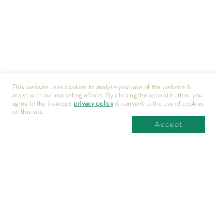
This website uses cookies to analyse your use of the website &
assist with our marketing efforts. By clicking the accept button, you
agree to the treetops
privacy policy
& consent to the use of cookies
on this site.
Accept
地址
新加坡翠峰园服务式公寓
7 Orange Grove Road Singapore 258355
电话号码: +65 6887 0088
电邮: sales@treetops.com.sg