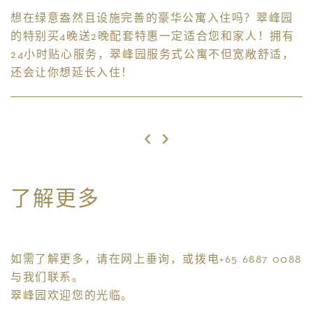
个
想在绿意盎然且设施完善的豪华公寓入住吗？翠峰园
的特别买4晚送2晚配套特惠一定适合您和家人！拥有
24小时贴心服务，翠峰园服务式公寓不但宽敞舒适，
还会让你想延长入住！
促
了解更多
如需了解更多，请在网上垂询，或拨电+65 6887 0088
与我们联系。
翠峰园欢迎您的光临。